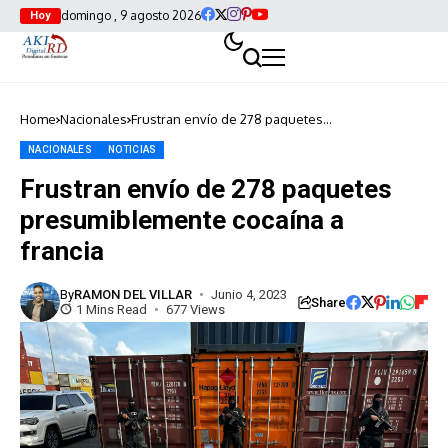
domingo , 9 agosto 2026
Hoy
Home
Nacionales
Frustran envío de 278 paquetes
presumiblemente cocaína a francia
NACIONALES
NOTICIAS
Frustran envío de 278 paquetes
presumiblemente cocaína a
francia
By
RAMON DEL VILLAR
Junio 4, 2023
Share
1 Mins Read
677 Views