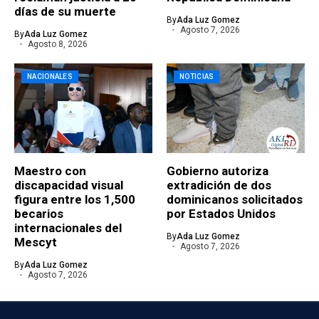
días de su muerte
By
Ada Luz Gomez
Agosto 7, 2026
By
Ada Luz Gomez
Agosto 8, 2026
NACIONALES
NOTICIAS
Maestro con
Gobierno autoriza
discapacidad visual
extradición de dos
figura entre los 1,500
dominicanos solicitados
becarios
por Estados Unidos
internacionales del
By
Ada Luz Gomez
Mescyt
Agosto 7, 2026
By
Ada Luz Gomez
Agosto 7, 2026