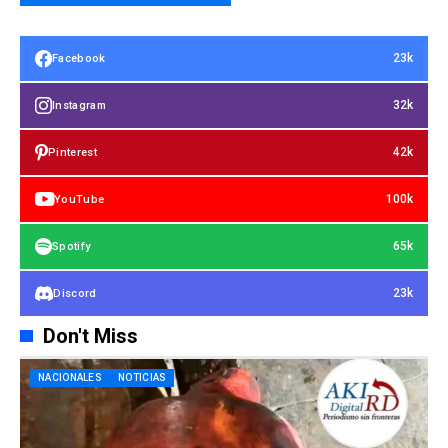
23k
Facebook
32k
Instagram
42k
Pinterest
100k
YouTube
65k
Spotify
23k
Discord
Don't Miss
NACIONALES
NOTICIAS