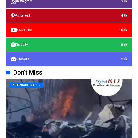
32k
Instagram
42k
Pinterest
100k
YouTube
65k
Spotify
23k
Discord
Don't Miss
INTERNACIONALES