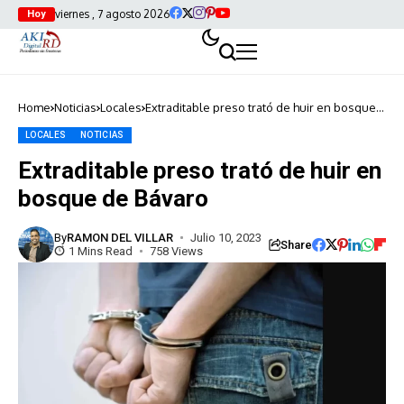
viernes , 7 agosto 2026
Hoy
Home
Noticias
Locales
Extraditable preso trató de huir en bosque
de Bávaro
LOCALES
NOTICIAS
Extraditable preso trató de huir en
bosque de Bávaro
By
RAMON DEL VILLAR
Julio 10, 2023
Share
1 Mins Read
758 Views