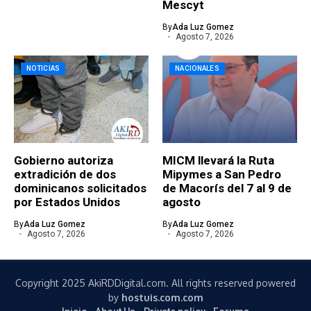
Mescyt
By
Ada Luz Gomez
Agosto 7, 2026
NOTICIAS
NACIONALES
Gobierno autoriza
MICM llevará la Ruta
extradición de dos
Mipymes a San Pedro
dominicanos solicitados
de Macorís del 7 al 9 de
por Estados Unidos
agosto
By
Ada Luz Gomez
By
Ada Luz Gomez
Agosto 7, 2026
Agosto 7, 2026
Copyright 2025 AkiRDDigital.com. All rights reserved powered
by
hostuis.com.com