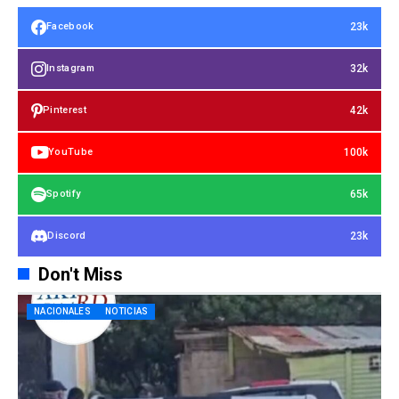
23k
Facebook
32k
Instagram
42k
Pinterest
100k
YouTube
65k
Spotify
23k
Discord
Don't Miss
NACIONALES
NOTICIAS