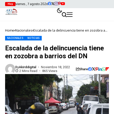
viernes , 7 agosto 2026
Hoy
Home
Nacionales
Escalada de la delincuencia tiene en zozobra a
barrios del DN
NACIONALES
NOTICIAS
Escalada de la delincuencia tiene
en zozobra a barrios del DN
By
Akirddigital
Noviembre 18, 2022
Share
2 Mins Read
865 Views