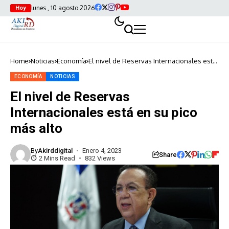
lunes , 10 agosto 2026
Hoy
Home
Noticias
Economía
El nivel de Reservas Internacionales está
en su pico más alto
ECONOMÍA
NOTICIAS
El nivel de Reservas
Internacionales está en su pico
más alto
By
Akirddigital
Enero 4, 2023
Share
2 Mins Read
832 Views