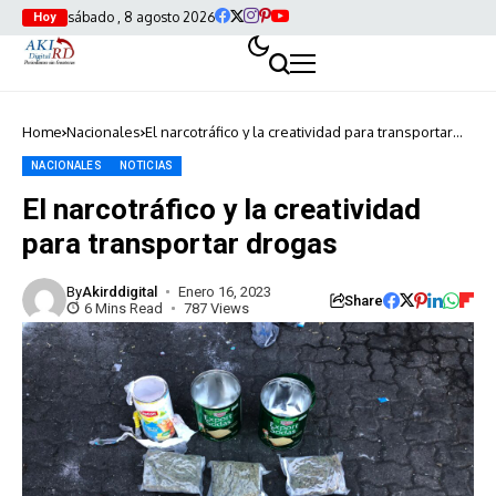
sábado , 8 agosto 2026
Hoy
Home
Nacionales
El narcotráfico y la creatividad para transportar
drogas
NACIONALES
NOTICIAS
El narcotráfico y la creatividad
para transportar drogas
By
Akirddigital
Enero 16, 2023
Share
6 Mins Read
787 Views