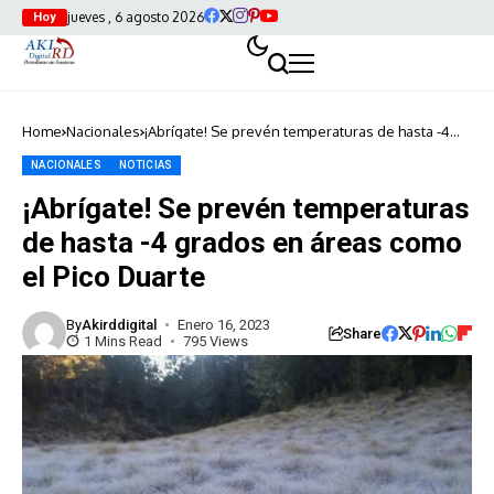
jueves , 6 agosto 2026
Hoy
Home
Nacionales
¡Abrígate! Se prevén temperaturas de hasta -4
grados en áreas como el Pico Duarte
NACIONALES
NOTICIAS
¡Abrígate! Se prevén temperaturas
de hasta -4 grados en áreas como
el Pico Duarte
By
Akirddigital
Enero 16, 2023
Share
1 Mins Read
795 Views