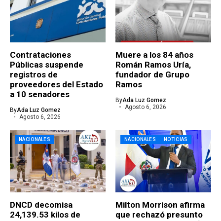
Contrataciones
Muere a los 84 años
Públicas suspende
Román Ramos Uría,
registros de
fundador de Grupo
proveedores del Estado
Ramos
a 10 senadores
By
Ada Luz Gomez
Agosto 6, 2026
By
Ada Luz Gomez
Agosto 6, 2026
NACIONALES
NACIONALES
NOTICIAS
DNCD decomisa
Milton Morrison afirma
24,139.53 kilos de
que rechazó presunto