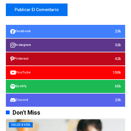
23k
Facebook
32k
Instagram
42k
Pinterest
100k
YouTube
65k
Spotify
23k
Discord
Don't Miss
SALUD & VIDA