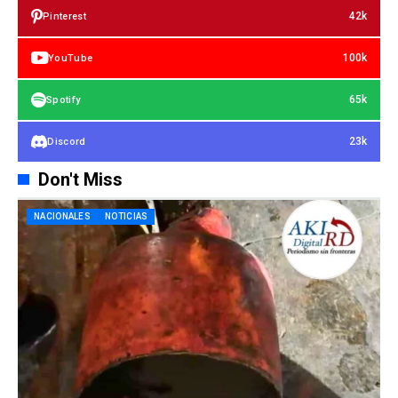
42k
Pinterest
100k
YouTube
65k
Spotify
23k
Discord
Don't Miss
NACIONALES
NOTICIAS