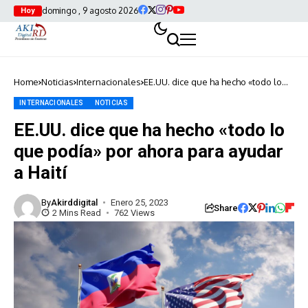
domingo , 9 agosto 2026
Hoy
Home
Noticias
Internacionales
EE.UU. dice que ha hecho «todo lo
que podía» por ahora para ayudar a
Haití
INTERNACIONALES
NOTICIAS
EE.UU. dice que ha hecho «todo lo
que podía» por ahora para ayudar
a Haití
By
Akirddigital
Enero 25, 2023
Share
2 Mins Read
762 Views