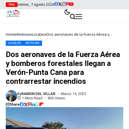
viernes , 7 agosto 2026
Hoy
Home
Noticias
Locales
Dos aeronaves de la Fuerza Aérea y
bomberos forestales llegan a Verón-Punta
Cana para contrarrestar incendios
LOCALES
NOTICIAS
Dos aeronaves de la Fuerza Aérea
y bomberos forestales llegan a
Verón-Punta Cana para
contrarrestar incendios
By
RAMON DEL VILLAR
Marzo 14, 2023
1 Mins Read
803 Views
Share