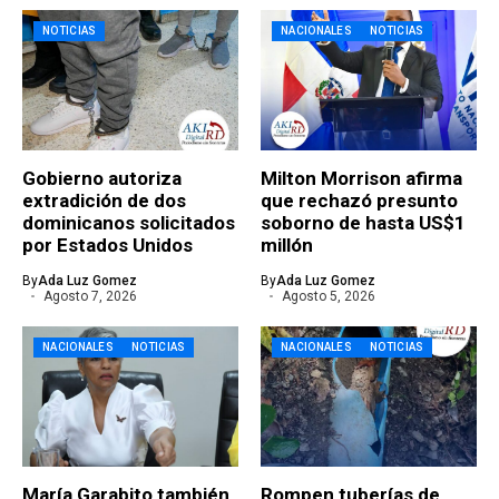
NOTICIAS
NACIONALES
NOTICIAS
Gobierno autoriza
Milton Morrison afirma
extradición de dos
que rechazó presunto
dominicanos solicitados
soborno de hasta US$1
por Estados Unidos
millón
By
Ada Luz Gomez
By
Ada Luz Gomez
Agosto 7, 2026
Agosto 5, 2026
NACIONALES
NOTICIAS
NACIONALES
NOTICIAS
María Garabito también
Rompen tuberías de