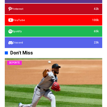
42k
Pinterest
100k
YouTube
65k
Spotify
23k
Discord
Don't Miss
DEPORTE