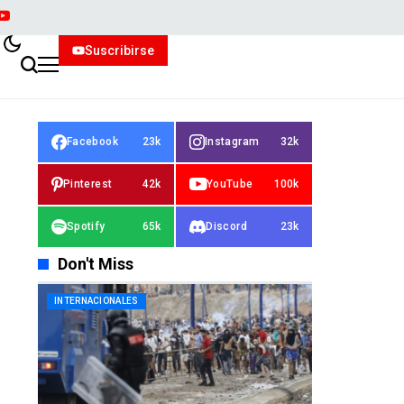
Suscribirse
Facebook
23k
Instagram
32k
Pinterest
42k
YouTube
100k
Spotify
65k
Discord
23k
Don't Miss
INTERNACIONALES