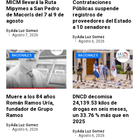
MICM llevará la Ruta
Contrataciones
Mipymes a San Pedro
Públicas suspende
de Macorís del 7 al 9 de
registros de
agosto
proveedores del Estado
a 10 senadores
By
Ada Luz Gomez
Agosto 7, 2026
By
Ada Luz Gomez
Agosto 6, 2026
NACIONALES
NACIONALES
Muere a los 84 años
DNCD decomisa
Román Ramos Uría,
24,139.53 kilos de
fundador de Grupo
drogas en seis meses,
Ramos
un 33.76 % más que en
2025
By
Ada Luz Gomez
Agosto 6, 2026
By
Ada Luz Gomez
Agosto 6, 2026