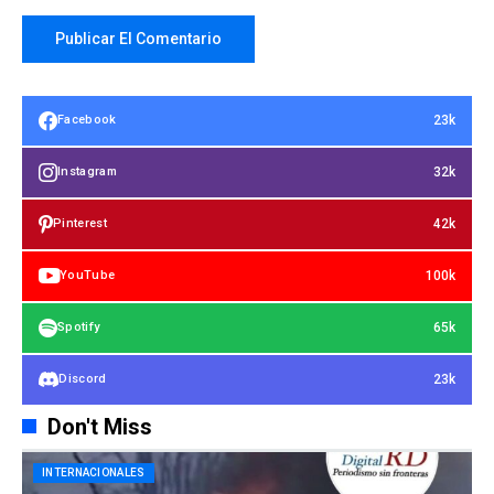
23k
Facebook
32k
Instagram
42k
Pinterest
100k
YouTube
65k
Spotify
23k
Discord
Don't Miss
INTERNACIONALES