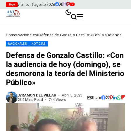
viernes , 7 agosto 2026
Hoy
Home
Nacionales
Defensa de Gonzalo Castillo: «Con la audiencia
de hoy (domingo), se desmorona la teoría del
Ministerio Público»
NACIONALES
NOTICIAS
Defensa de Gonzalo Castillo: «Con
la audiencia de hoy (domingo), se
desmorona la teoría del Ministerio
Público»
By
RAMON DEL VILLAR
Abril 3, 2023
Share
4 Mins Read
744 Views