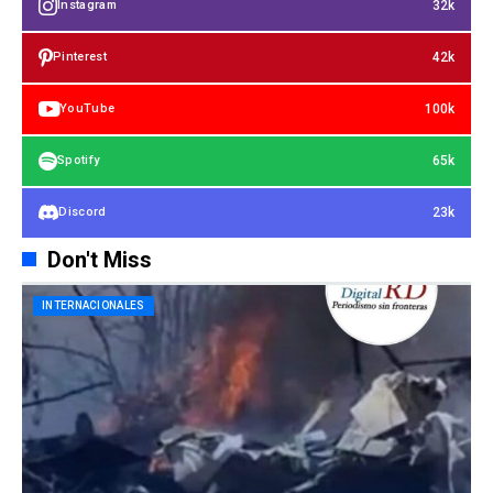
32k
Instagram
42k
Pinterest
100k
YouTube
65k
Spotify
23k
Discord
Don't Miss
INTERNACIONALES