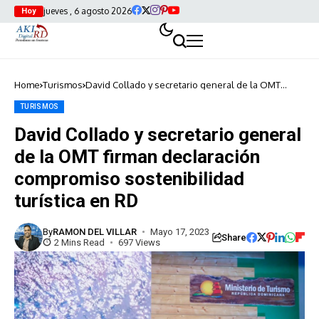
jueves , 6 agosto 2026
Hoy
Home
Turismos
David Collado y secretario general de la OMT
firman declaración compromiso sostenibilidad
turística en RD
TURISMOS
David Collado y secretario general
de la OMT firman declaración
compromiso sostenibilidad
turística en RD
By
RAMON DEL VILLAR
Mayo 17, 2023
Share
2 Mins Read
697 Views