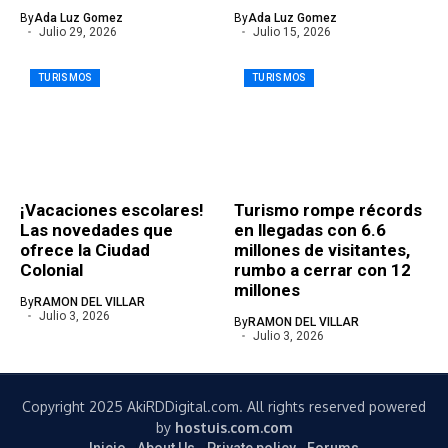
By
Ada Luz Gomez
By
Ada Luz Gomez
Julio 29, 2026
Julio 15, 2026
TURISMOS
TURISMOS
¡Vacaciones escolares!
Turismo rompe récords
Las novedades que
en llegadas con 6.6
ofrece la Ciudad
millones de visitantes,
Colonial
rumbo a cerrar con 12
millones
By
RAMON DEL VILLAR
Julio 3, 2026
By
RAMON DEL VILLAR
Julio 3, 2026
Copyright 2025 AkiRDDigital.com. All rights reserved powered
by
hostuis.com.com
Inicio
About Us
Private policy
Forums