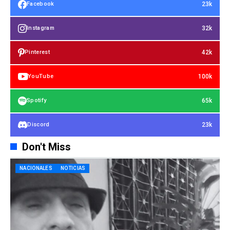
23k
Facebook
32k
Instagram
42k
Pinterest
100k
YouTube
65k
Spotify
23k
Discord
Don't Miss
NACIONALES
NOTICIAS