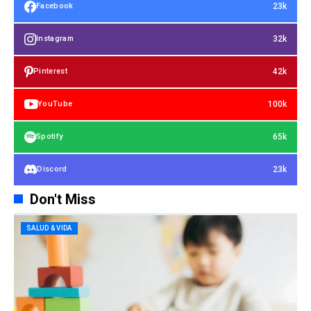
23k
Facebook
32k
Instagram
42k
Pinterest
100k
YouTube
65k
Spotify
23k
Discord
Don't Miss
SALUD & VIDA