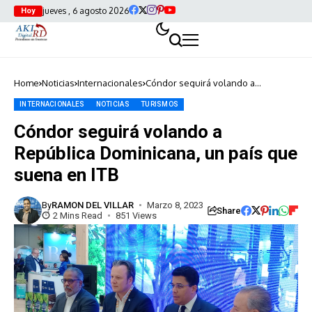
jueves , 6 agosto 2026
Hoy
Home
Noticias
Internacionales
Cóndor seguirá volando a
República Dominicana, un país que
suena en ITB
INTERNACIONALES
NOTICIAS
TURISMOS
Cóndor seguirá volando a
República Dominicana, un país que
suena en ITB
By
RAMON DEL VILLAR
Marzo 8, 2023
Share
2 Mins Read
851 Views