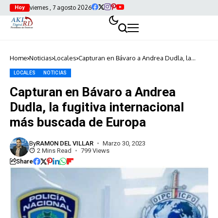
viernes , 7 agosto 2026
Hoy
Home
Noticias
Locales
Capturan en Bávaro a Andrea Dudla, la
fugitiva internacional más buscada de
Europa
LOCALES
NOTICIAS
Capturan en Bávaro a Andrea
Dudla, la fugitiva internacional
más buscada de Europa
By
RAMON DEL VILLAR
Marzo 30, 2023
2 Mins Read
799 Views
Share