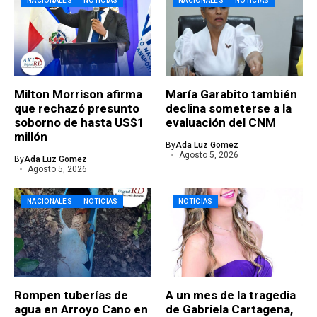
NACIONALES
NOTICIAS
NACIONALES
NOTICIAS
Milton Morrison afirma
María Garabito también
que rechazó presunto
declina someterse a la
soborno de hasta US$1
evaluación del CNM
millón
By
Ada Luz Gomez
Agosto 5, 2026
By
Ada Luz Gomez
Agosto 5, 2026
NACIONALES
NOTICIAS
NOTICIAS
Rompen tuberías de
A un mes de la tragedia
agua en Arroyo Cano en
de Gabriela Cartagena,