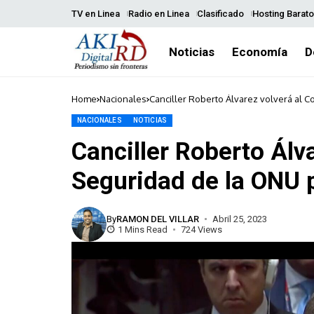
TV en Linea
Radio en Linea
Clasificado
Hosting Barato
Noticias
Economía
D
Home
Nacionales
Canciller Roberto Álvarez volverá al C
NACIONALES
NOTICIAS
Canciller Roberto Álv
Seguridad de la ONU p
By
RAMON DEL VILLAR
Abril 25, 2023
1 Mins Read
724 Views