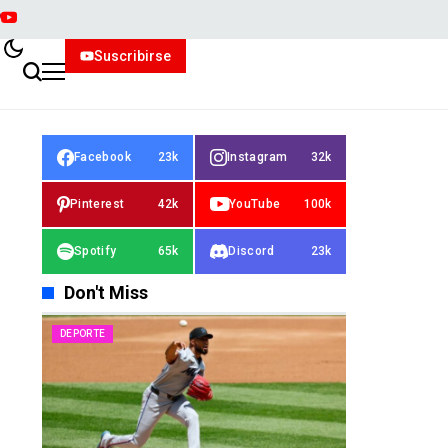
Suscribirse
Facebook
23k
Instagram
32k
Pinterest
42k
YouTube
100k
Spotify
65k
Discord
23k
Don't Miss
DEPORTE