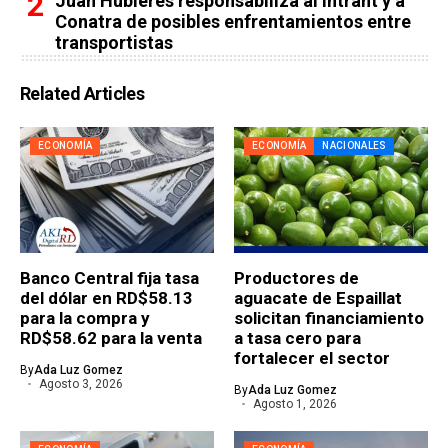
Juan Hubieres responsabiliza al Intrant y a
Conatra de posibles enfrentamientos entre
transportistas
Related Articles
ECONOMÍA
ECONOMÍA
NACIONALES
Banco Central fija tasa
Productores de
del dólar en RD$58.13
aguacate de Espaillat
para la compra y
solicitan financiamiento
RD$58.62 para la venta
a tasa cero para
fortalecer el sector
By
Ada Luz Gomez
Agosto 3, 2026
By
Ada Luz Gomez
Agosto 1, 2026