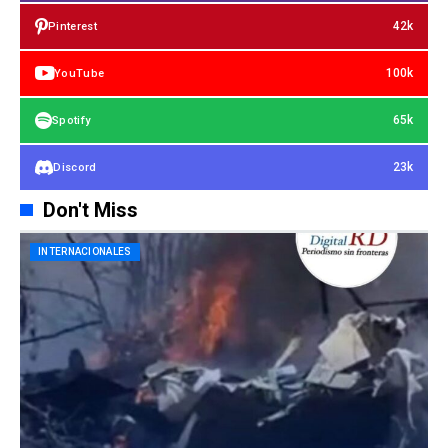
42k
Pinterest
100k
YouTube
65k
Spotify
23k
Discord
Don't Miss
INTERNACIONALES