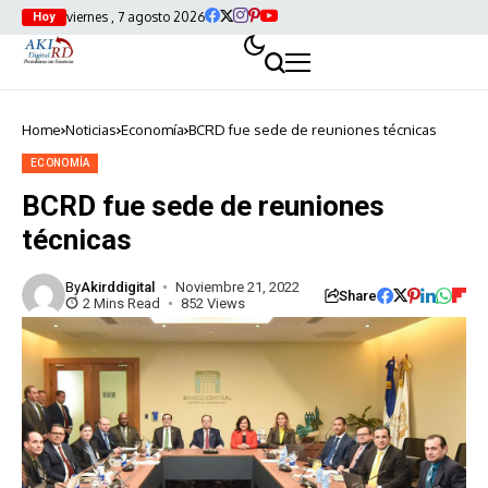
viernes , 7 agosto 2026
Hoy
Home
Noticias
Economía
BCRD fue sede de reuniones técnicas
ECONOMÍA
BCRD fue sede de reuniones
técnicas
By
Akirddigital
Noviembre 21, 2022
Share
2 Mins Read
852 Views