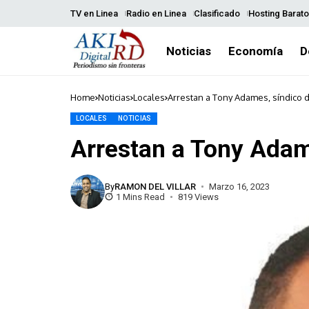
TV en Linea
Radio en Linea
Clasificado
Hosting Barato
Noticias
Economía
D
Home
Noticias
Locales
Arrestan a Tony Adames, síndico
LOCALES
NOTICIAS
Arrestan a Tony Adam
By
RAMON DEL VILLAR
Marzo 16, 2023
1 Mins Read
819 Views