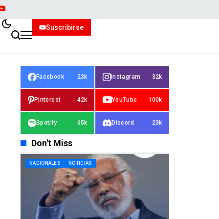
Suscribirse
Facebook
23k
Instagram
32k
Pinterest
42k
YouTube
100k
Spotify
65k
Discord
23k
Don't Miss
NACIONALES
NOTICIAS