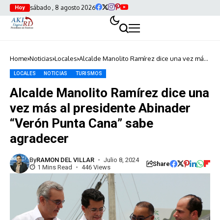
sábado , 8 agosto 2026
Hoy
Home
Noticias
Locales
Alcalde Manolito Ramírez dice una vez más
al presidente Abinader “Verón Punta Cana”
sabe agradecer
LOCALES
NOTICIAS
TURISMOS
Alcalde Manolito Ramírez dice una
vez más al presidente Abinader
“Verón Punta Cana” sabe
agradecer
By
RAMON DEL VILLAR
Julio 8, 2024
Share
1 Mins Read
446 Views