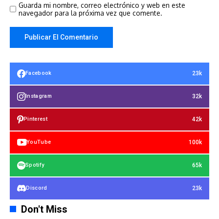
Guarda mi nombre, correo electrónico y web en este
navegador para la próxima vez que comente.
23k
Facebook
32k
Instagram
42k
Pinterest
100k
YouTube
65k
Spotify
23k
Discord
Don't Miss