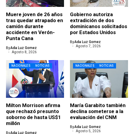
Muere joven de 26 años
Gobierno autoriza
tras quedar atrapado en
extradición de dos
camión durante
dominicanos solicitados
accidente en Verón-
por Estados Unidos
Punta Cana
By
Ada Luz Gomez
Agosto 7, 2026
By
Ada Luz Gomez
Agosto 8, 2026
NACIONALES
NOTICIAS
NACIONALES
NOTICIAS
Milton Morrison afirma
María Garabito también
que rechazó presunto
declina someterse a la
soborno de hasta US$1
evaluación del CNM
millón
By
Ada Luz Gomez
Agosto 5, 2026
By
Ada Luz Gomez