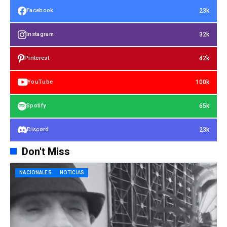
23k
Facebook
32k
Instagram
42k
Pinterest
100k
YouTube
65k
Spotify
23k
Discord
Don't Miss
NACIONALES
NOTICIAS