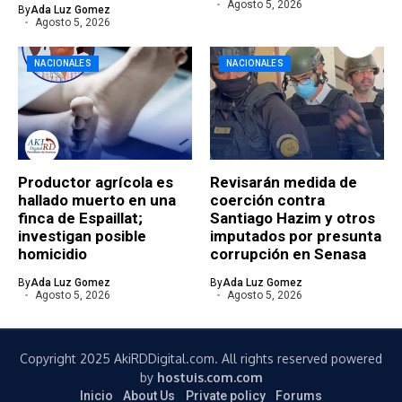
Agosto 5, 2026
By
Ada Luz Gomez
Agosto 5, 2026
NACIONALES
NACIONALES
Productor agrícola es
Revisarán medida de
hallado muerto en una
coerción contra
finca de Espaillat;
Santiago Hazim y otros
investigan posible
imputados por presunta
homicidio
corrupción en Senasa
By
Ada Luz Gomez
By
Ada Luz Gomez
Agosto 5, 2026
Agosto 5, 2026
Copyright 2025 AkiRDDigital.com. All rights reserved powered
by
hostuis.com.com
Inicio
About Us
Private policy
Forums