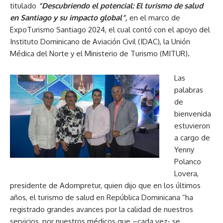
titulado
“Descubriendo el potencial: El turismo de salud
en Santiago y su impacto global”,
en el marco de
ExpoTurismo Santiago 2024, el cual contó con el apoyo del
Instituto Dominicano de Aviación Civil (IDAC), la Unión
Médica del Norte y el Ministerio de Turismo (MITUR)
.
Las
palabras
de
bienvenida
estuvieron
a cargo de
Yenny
Polanco
Lovera,
presidente de Adompretur, quien dijo que en los últimos
años, el turismo de salud en República Dominicana “ha
registrado grandes avances por la calidad de nuestros
servicios, por nuestros médicos que –cada vez- se