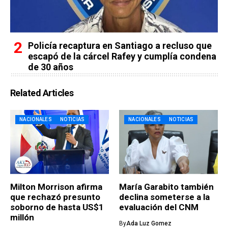
Policía recaptura en Santiago a recluso que
escapó de la cárcel Rafey y cumplía condena
de 30 años
Related Articles
NACIONALES
NOTICIAS
NACIONALES
NOTICIAS
Milton Morrison afirma
María Garabito también
que rechazó presunto
declina someterse a la
soborno de hasta US$1
evaluación del CNM
millón
By
Ada Luz Gomez