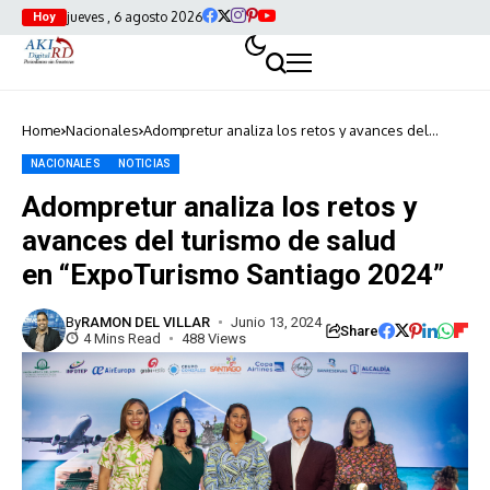
jueves , 6 agosto 2026
Hoy
Home
Nacionales
Adompretur analiza los retos y avances del
turismo de salud en “ExpoTurismo Santiago
2024”
NACIONALES
NOTICIAS
Adompretur analiza los retos y
avances del turismo de salud
en “ExpoTurismo Santiago 2024”
By
RAMON DEL VILLAR
Junio 13, 2024
Share
4 Mins Read
488 Views