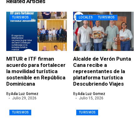
Related Articles
TURISMOS
LOCALES
TURISMOS
MITUR e ITF firman
Alcalde de Verón Punta
acuerdo para fortalecer
Cana recibe a
la movilidad turística
representantes de la
sostenible en República
plataforma turística
Dominicana
Descubriendo Viajes
By
Ada Luz Gomez
By
Ada Luz Gomez
Julio 29, 2026
Julio 15, 2026
TURISMOS
TURISMOS