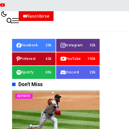
Suscribirse
Facebook
23k
Instagram
32k
Pinterest
42k
YouTube
100k
Spotify
65k
Discord
23k
Don't Miss
DEPORTE