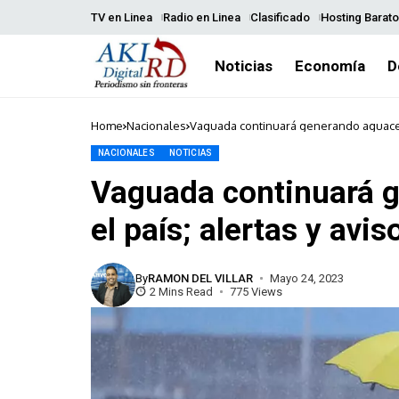
TV en Linea
Radio en Linea
Clasificado
Hosting Barato
Noticias
Economía
D
Home
Nacionales
Vaguada continuará generando aguacero
NACIONALES
NOTICIAS
Vaguada continuará 
el país; alertas y avi
By
RAMON DEL VILLAR
Mayo 24, 2023
2 Mins Read
775 Views