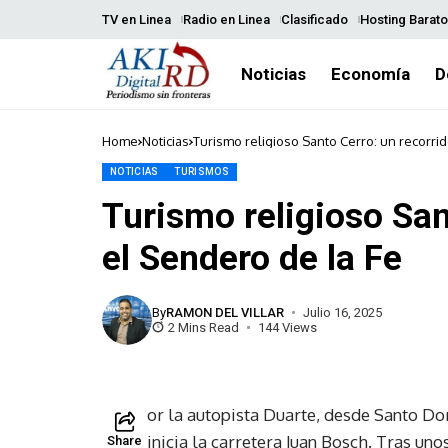
TV en Linea
Radio en Linea
Clasificado
Hosting Barato
Noticias
Economía
D
Home
Noticias
Turismo religioso Santo Cerro: un recorri
NOTICIAS
TURISMOS
Turismo religioso San
el Sendero de la Fe
By
RAMON DEL VILLAR
Julio 16, 2025
2 Mins Read
144 Views
or la autopista Duarte, desde Santo Do
inicia la carretera Juan Bosch. Tras uno
Share