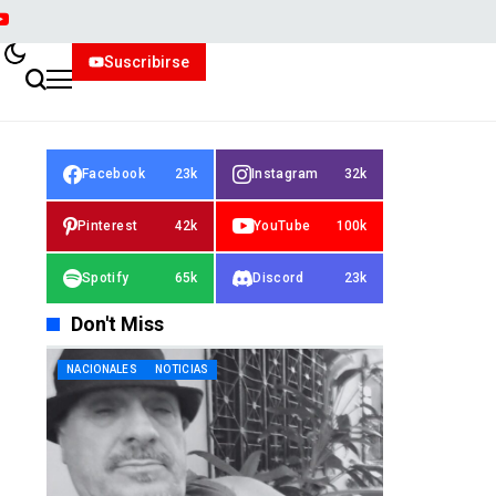
Suscribirse
Facebook
23k
Instagram
32k
Pinterest
42k
YouTube
100k
Spotify
65k
Discord
23k
Don't Miss
NACIONALES
NOTICIAS