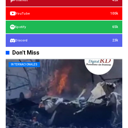
42k
Pinterest
100k
YouTube
65k
Spotify
23k
Discord
Don't Miss
INTERNACIONALES