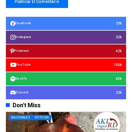
23k
Facebook
32k
Instagram
42k
Pinterest
100k
YouTube
65k
Spotify
23k
Discord
Don't Miss
NACIONALES
NOTICIAS