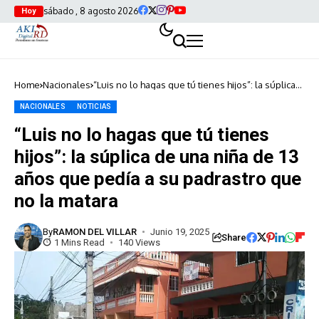
sábado , 8 agosto 2026
Hoy
Home
Nacionales
“Luis no lo hagas que tú tienes hijos”: la súplica
de una niña de 13 años que pedía a su padrastro
que no la matara
NACIONALES
NOTICIAS
“Luis no lo hagas que tú tienes
hijos”: la súplica de una niña de 13
años que pedía a su padrastro que
no la matara
By
RAMON DEL VILLAR
Junio 19, 2025
Share
1 Mins Read
140 Views