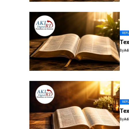
REF
Tex
By
Ad
REF
Tex
By
Ad