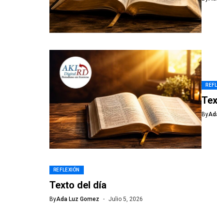
REF
Tex
By
Ad
REFLEXIÓN
Texto del día
By
Ada Luz Gomez
Julio 5, 2026