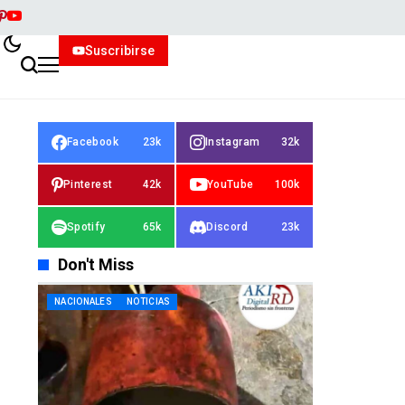
Suscribirse
Facebook
23k
Instagram
32k
Pinterest
42k
YouTube
100k
Spotify
65k
Discord
23k
Don't Miss
NACIONALES
NOTICIAS