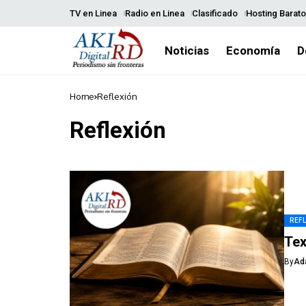
TV en Linea
Radio en Linea
Clasificado
Hosting Barato
Noticias
Economía
D
Home
Reflexión
Reflexión
REF
Tex
By
Ad