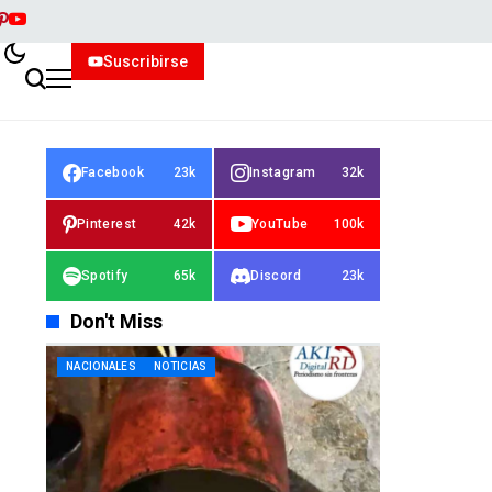
Suscribirse
Facebook
23k
Instagram
32k
Pinterest
42k
YouTube
100k
Spotify
65k
Discord
23k
Don't Miss
NACIONALES
NOTICIAS