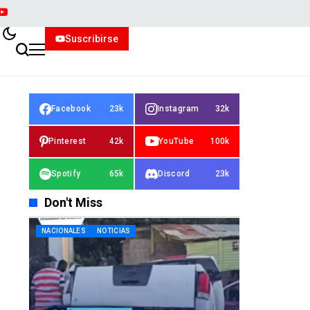
Suscribirse
Facebook
23k
Instagram
32k
Pinterest
42k
YouTube
100k
Spotify
65k
Discord
23k
Don't Miss
NACIONALES
NOTICIAS