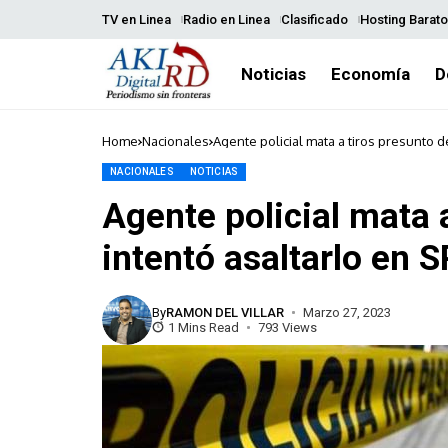
TV en Linea
Radio en Linea
Clasificado
Hosting Barato
Noticias
Economía
D
Home
Nacionales
Agente policial mata a tiros presunto 
NACIONALES
NOTICIAS
Agente policial mata 
intentó asaltarlo en 
By
RAMON DEL VILLAR
Marzo 27, 2023
1 Mins Read
793 Views