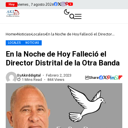
viernes , 7 agosto 2026
Hoy
Home
Noticias
Locales
En la Noche de Hoy Falleció el Director
Distrital de la Otra Banda
LOCALES
NOTICIAS
En la Noche de Hoy Falleció el
Director Distrital de la Otra Banda
By
Akirddigital
Febrero 2, 2023
Share
1 Mins Read
844 Views