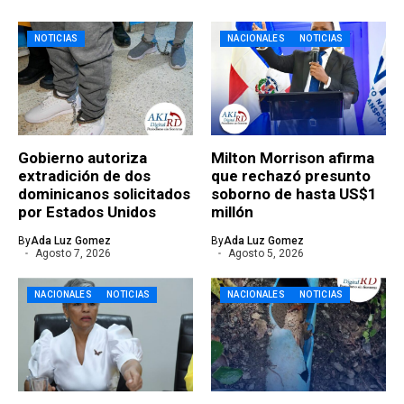
NOTICIAS
NACIONALES
NOTICIAS
Gobierno autoriza
Milton Morrison afirma
extradición de dos
que rechazó presunto
dominicanos solicitados
soborno de hasta US$1
por Estados Unidos
millón
By
Ada Luz Gomez
By
Ada Luz Gomez
Agosto 7, 2026
Agosto 5, 2026
NACIONALES
NOTICIAS
NACIONALES
NOTICIAS