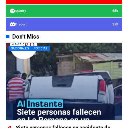
65k
Spotify
23k
Discord
Don't Miss
NACIONALES
NOTICIAS
Siete personas fallecen en accidente de