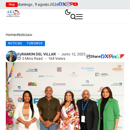
domingo , 9 agosto 2026
Hoy
Home
Noticias
NOTICIAS
TURISMOS
By
RAMON DEL VILLAR
Junio 12, 2025
Share
5 Mins Read
164 Views