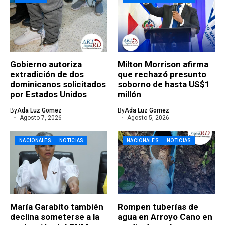
Gobierno autoriza
Milton Morrison afirma
extradición de dos
que rechazó presunto
dominicanos solicitados
soborno de hasta US$1
por Estados Unidos
millón
By
Ada Luz Gomez
By
Ada Luz Gomez
Agosto 7, 2026
Agosto 5, 2026
NACIONALES
NOTICIAS
NACIONALES
NOTICIAS
María Garabito también
Rompen tuberías de
declina someterse a la
agua en Arroyo Cano en