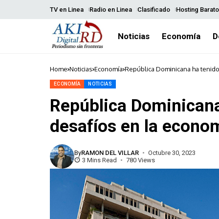
TV en Linea
Radio en Linea
Clasificado
Hosting Barato
Noticias
Economía
D
Home
Noticias
Economía
República Dominicana ha tenido
ECONOMÍA
NOTICIAS
República Dominicana
desafíos en la econo
By
RAMON DEL VILLAR
Octubre 30, 2023
3 Mins Read
780 Views