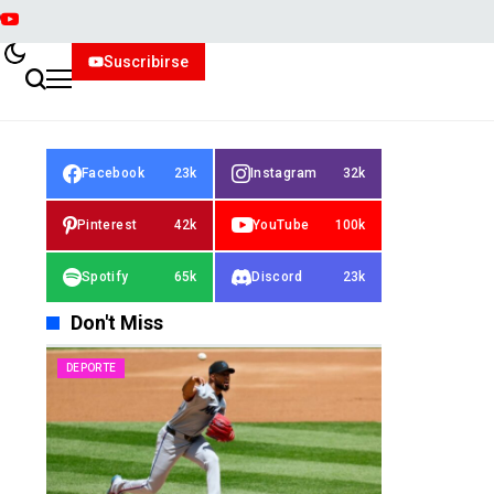
Suscribirse
Facebook
23k
Instagram
32k
Pinterest
42k
YouTube
100k
Spotify
65k
Discord
23k
Don't Miss
DEPORTE